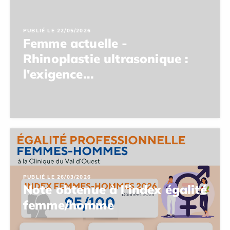
PUBLIÉ LE 22/05/2026
Femme actuelle -
Rhinoplastie ultrasonique :
l'exigence...
PUBLIÉ LE 26/03/2026
Note obtenue à l’index égalité
femme/homme