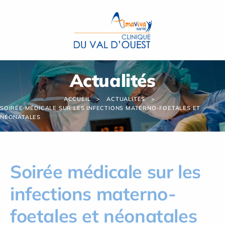
Panneau de gestion des cookies
Actualités
ACCUEIL
ACTUALITÉS
SOIRÉE MÉDICALE SUR LES INFECTIONS MATERNO-FOETALES ET
NÉONATALES
Soirée médicale sur les
infections materno-
foetales et néonatales