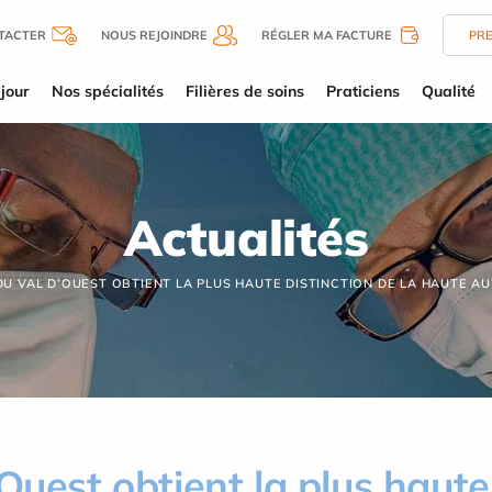
TACTER
NOUS REJOINDRE
RÉGLER MA FACTURE
PR
jour
Nos spécialités
Filières de soins
Praticiens
Qualité
Actualités
DU VAL D’OUEST OBTIENT LA PLUS HAUTE DISTINCTION DE LA HAUTE A
Ouest obtient la plus haute 