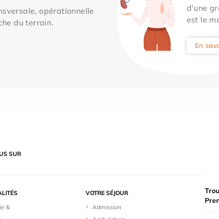
d'une gr
sversale, opérationnelle
est le m
che du terrain.
En savo
US SUR
Trou
ALITÉS
VOTRE SÉJOUR
Pre
ie &
Admission