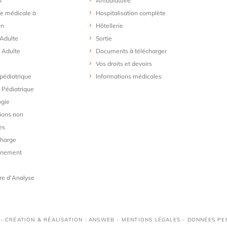
n
Ambulatoire
e médicale à
Hospitalisation complète
on
Hôtellerie
 Adulte
Sortie
 Adulte
Documents à télécharger
Vos droits et devoirs
 pédiatrique
Informations médicales
Pédiatrique
ogie
ions non
es
charge
gnement
re d'Analyse
 - CRÉATION & RÉALISATION : ANSWEB -
MENTIONS LÉGALES
-
DONNÉES PE