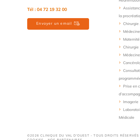
Réanimatio
Assistanc
Tél :
04 72 19 32 00
la procréati
Envoyer un email
Chirurgie
Médecine
Maternité
Chirurgie
Médecine 
Cancérol
Consultat
programmé
Prise en 
d’accompa
Imagerie
Laboratoi
Médicale
©2026 CLINIQUE DU VAL D'OUEST - TOUS DROITS RÉSERVÉS
COOKIES
-
NOS PARTENAIRES