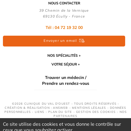
NOUS CONTACTER
39 Chemin de la Vernique
69130 Écully - France
Tél :
04 72 19 32 00
Envoyer un email
NOS SPÉCIALITÉS
VOTRE SÉJOUR
Trouver un médecin /
Prendre un rendez-vous
©2026 CLINIQUE DU VAL D'OUEST - TOUS DROITS RÉSERVÉS -
CRÉATION & RÉALISATION : ANSWEB -
MENTIONS LÉGALES
-
DONNÉES
PERSONNELLES
-
LIENS
-
PLAN DU SITE
-
GESTION DES COOKIES
-
NOS
PARTENAIRES
Ce site utilise des cookies et vous donne le contrôle sur
ceux que vous souhaitez activer