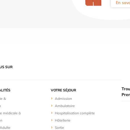
En savo
US SUR
Trou
ALITÉS
VOTRE SÉJOUR
Pre
ie &
Admission
n
Ambulatoire
e médicale à
Hospitalisation complète
on
Hôtellerie
 Adulte
Sortie