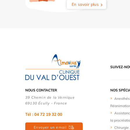
En savoir plus
SUIVEZ-NO
NOUS CONTACTER
NOS SPÉCI
39 Chemin de la Vernique
Anesthés
69130 Écully - France
Réanimatio
Assistanc
Tél :
04 72 19 32 00
la procréati
Envoyer un email
Chirurgie