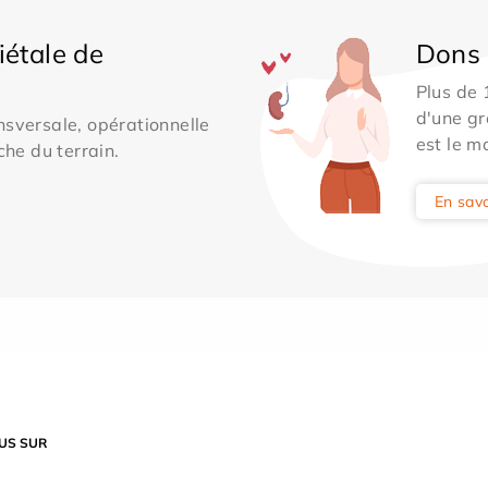
iétale de
Dons 
Plus de
d'une gr
sversale, opérationnelle
est le m
che du terrain.
En savo
US SUR