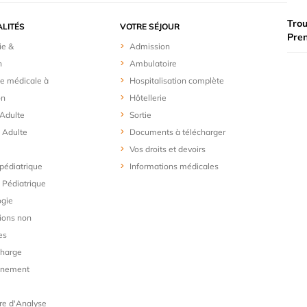
Trou
ALITÉS
VOTRE SÉJOUR
Pre
ie &
Admission
n
Ambulatoire
e médicale à
Hospitalisation complète
on
Hôtellerie
 Adulte
Sortie
 Adulte
Documents à télécharger
Vos droits et devoirs
 pédiatrique
Informations médicales
Pédiatrique
ogie
ions non
es
charge
gnement
re d'Analyse