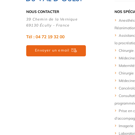
NOUS CONTACTER
NOS SPÉCI
39 Chemin de la Vernique
Anesthés
69130 Écully - France
Réanimatio
Assistanc
Tél :
04 72 19 32 00
la procréati
Envoyer un email
Chirurgie
Médecine
Maternité
Chirurgie
Médecine 
Cancérol
Consultat
programmé
Prise en 
d’accompa
Imagerie
Laboratoi