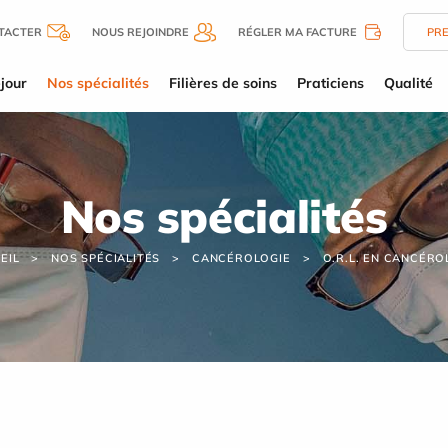
TACTER
NOUS REJOINDRE
RÉGLER MA FACTURE
PR
jour
Nos spécialités
Filières de soins
Praticiens
Qualité
Nos spécialités
EIL
NOS SPÉCIALITÉS
CANCÉROLOGIE
O.R.L. EN CANCÉRO