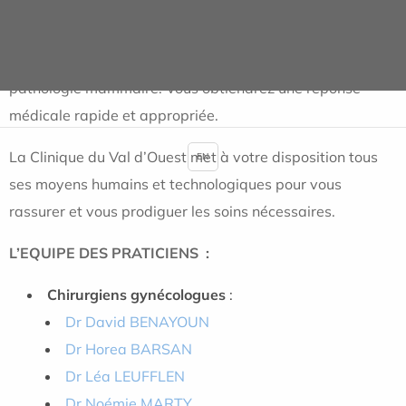
Votre médecin a découvert quelque chose ?
Bénéficiez d’une équipe de médecins spécialisés en
pathologie mammaire. Vous obtiendrez une réponse
médicale rapide et appropriée.
La Clinique du Val d’Ouest met à votre disposition tous
EN
ses moyens humains et technologiques pour vous
rassurer et vous prodiguer les soins nécessaires.
L’EQUIPE DES PRATICIENS :
Chirurgiens gynécologues
:
Dr David BENAYOUN
Dr Horea BARSAN
Dr Léa LEUFFLEN
Dr Noémie MARTY