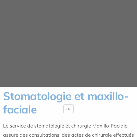
Panneau de gestion des cookies
Nos spécialités
ACCUEIL
NOS SPÉCIALITÉS
CHIRURGIE ADULTE
STOMATOLOGIE ET CHIRURGIE MAXILLO-FACIALE
Stomatologie et maxillo-
faciale
EN
Le service de stomatologie et chirurgie Maxillo-Faciale
assure des consultations, des actes de chirurgie effectués