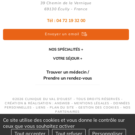
39 Chemin de la Vernique
69130 Écully - France
Tél :
04 72 19 32 00
Envoyer un email
NOS SPÉCIALITÉS
VOTRE SÉJOUR
Trouver un médecin /
Prendre un rendez-vous
©2026 CLINIQUE DU VAL D'OUEST - TOUS DROITS RÉSERVÉS -
CRÉATION & RÉALISATION : ANSWEB -
MENTIONS LÉGALES
-
DONNÉES
PERSONNELLES
-
LIENS
-
PLAN DU SITE
-
GESTION DES COOKIES
-
NOS
PARTENAIRES
Ce site utilise des cookies et vous donne le contrôle sur
ceux que vous souhaitez activer
Tout accepter
Tout refuser
Personnaliser