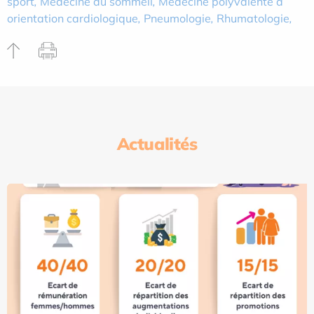
sport
,
Médecine du sommeil
,
Médecine polyvalente à
orientation cardiologique
,
Pneumologie
,
Rhumatologie
,
Actualités