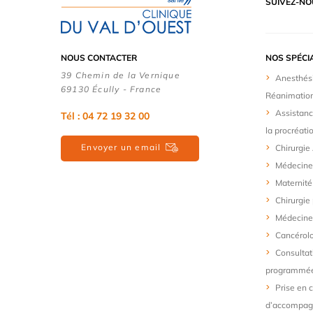
SUIVEZ-NO
NOUS CONTACTER
NOS SPÉCI
39 Chemin de la Vernique
Anesthés
69130 Écully - France
Réanimatio
Assistanc
Tél :
04 72 19 32 00
la procréati
Envoyer un email
Chirurgie
Médecine
Maternité
Chirurgie
Médecine 
Cancérol
Consultat
programmé
Prise en 
d’accompa