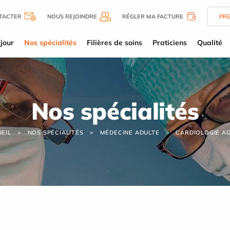
TACTER
NOUS REJOINDRE
RÉGLER MA FACTURE
PR
jour
Nos spécialités
Filières de soins
Praticiens
Qualité
Nos spécialités
EIL
NOS SPÉCIALITÉS
MÉDECINE ADULTE
CARDIOLOGIE A