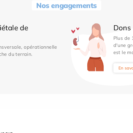
Nos engagements
iétale de
Dons 
Plus de
d'une gr
sversale, opérationnelle
est le m
che du terrain.
En savo