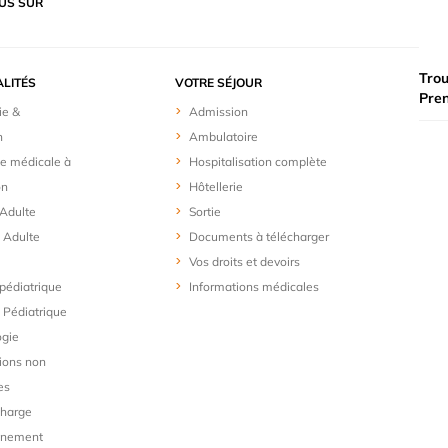
US SUR
Trou
ALITÉS
VOTRE SÉJOUR
Pre
ie &
Admission
n
Ambulatoire
e médicale à
Hospitalisation complète
on
Hôtellerie
 Adulte
Sortie
 Adulte
Documents à télécharger
Vos droits et devoirs
 pédiatrique
Informations médicales
Pédiatrique
ogie
ions non
es
charge
gnement