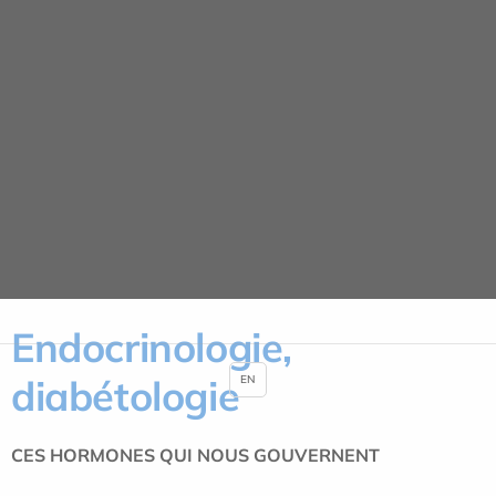
Panneau de gestion des cookies
Nos spécialités
ACCUEIL
NOS SPÉCIALITÉS
MÉDECINE ADULTE
ENDOCRINOLOGIE, DIABÉTOLOGIE
Endocrinologie,
diabétologie
EN
CES HORMONES QUI NOUS GOUVERNENT