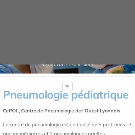
Panneau de gestion des cookies
Nos spécialités
ACCUEIL
NOS SPÉCIALITÉS
MÉDECINE PÉDIATRIQUE
PNEUMOLOGIE PÉDIATRIQUE
EN
Pneumologie pédiatrique
CePOL, Centre de Pneumologie de l’Ouest Lyonnais
Le centre de pneumologie est composé de 5 praticiens : 3
pneumopédiatres et 2 pneumologues adultes.