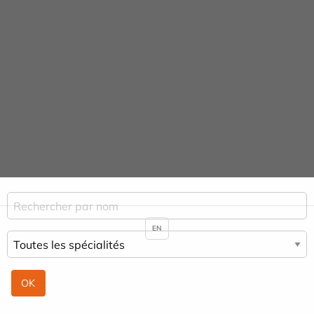
Panneau de gestion des cookies
Praticiens
ACCUEIL
PRATICIENS
SOPHIE ARNAUD REVENEAU
EN