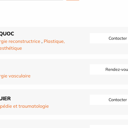
 QUOC
Contacter
rgie reconstructrice
,
Plastique,
 esthétique
Rendez-vou
rgie vasculaire
UIER
Contacter
pédie et traumatologie