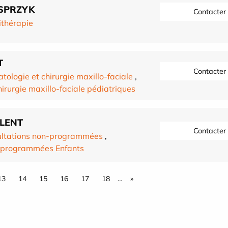
ASPRZYK
Contacter
ithérapie
T
Contacter
tologie et chirurgie maxillo-faciale
,
irurgie maxillo-faciale pédiatriques
LLENT
Contacter
ultations non-programmées
,
n programmées Enfants
13
14
15
16
17
18
…
»