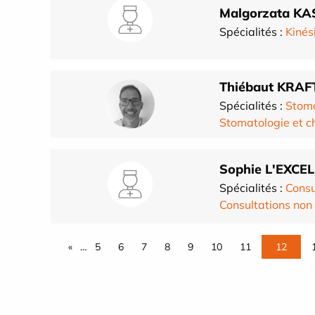
Malgorzata K
Spécialités :
Kinés
Thiébaut KRAF
Spécialités :
Stoma
Stomatologie et ch
Sophie L'EXCE
Spécialités :
Cons
Consultations no
«
…
5
6
7
8
9
10
11
12