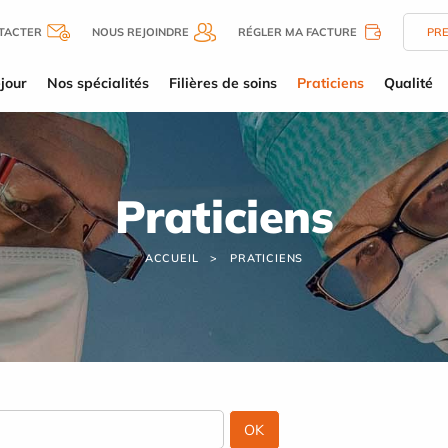
TACTER
NOUS REJOINDRE
RÉGLER MA FACTURE
PR
jour
Nos spécialités
Filières de soins
Praticiens
Qualité
Praticiens
ACCUEIL
PRATICIENS