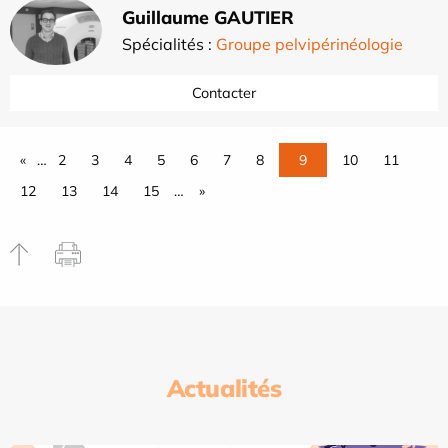
Guillaume GAUTIER
Spécialités :
Groupe pelvipérinéologie
Contacter
«
…
2
3
4
5
6
7
8
9
10
11
12
13
14
15
…
»
Actualités