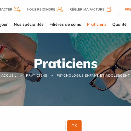
TACTER
NOUS REJOINDRE
RÉGLER MA FACTURE
PR
jour
Nos spécialités
Filières de soins
Praticiens
Qualité
Praticiens
ACCUEIL
PRATICIENS
PSYCHOLOGUE ENFANT ET ADOLESCENT