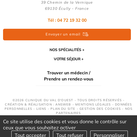
39 Chemin de la Vernique
69130 Écully - France
Tél :
04 72 19 32 00
Envoyer un email
NOS SPÉCIALITÉS
VOTRE SÉJOUR
Trouver un médecin /
Prendre un rendez-vous
©2026 CLINIQUE DU VAL D'OUEST - TOUS DROITS RÉSERVÉS -
CRÉATION & RÉALISATION : ANSWEB -
MENTIONS LÉGALES
-
DONNÉES
PERSONNELLES
-
LIENS
-
PLAN DU SITE
-
GESTION DES COOKIES
-
NOS
PARTENAIRES
Ce site utilise des cookies et vous donne le contrôle sur
ceux que vous souhaitez activer
Tout accepter
Tout refuser
Personnaliser