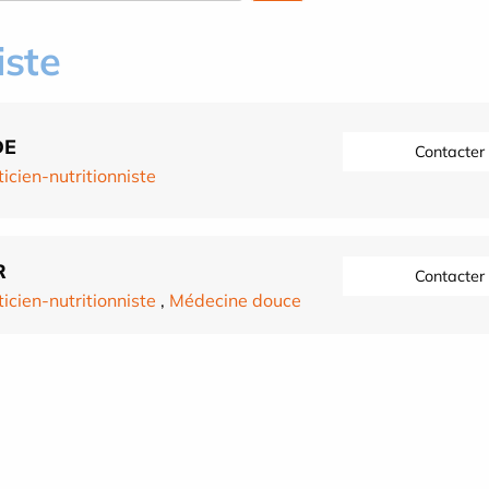
iste
DE
Contacter
ticien-nutritionniste
R
Contacter
ticien-nutritionniste
,
Médecine douce