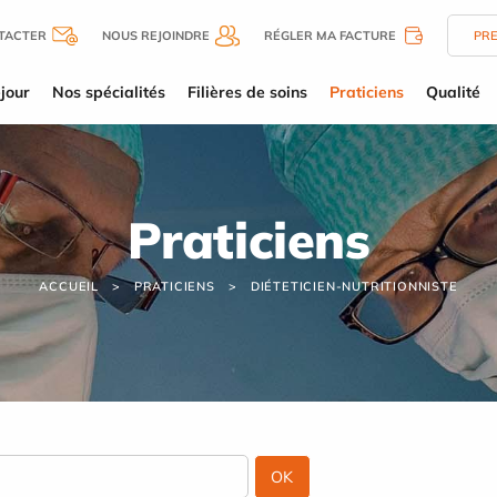
TACTER
NOUS REJOINDRE
RÉGLER MA FACTURE
PR
jour
Nos spécialités
Filières de soins
Praticiens
Qualité
Praticiens
ACCUEIL
PRATICIENS
DIÉTETICIEN-NUTRITIONNISTE