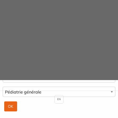
Panneau de gestion des cookies
Praticiens
ACCUEIL
PRATICIENS
PÉDIATRIE GÉNÉRALE
EN