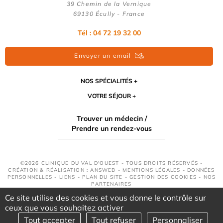
39 Chemin de la Vernique
69130 Écully - France
Tél :
04 72 19 32 00
Envoyer un email
NOS SPÉCIALITÉS
VOTRE SÉJOUR
Trouver un médecin /
Prendre un rendez-vous
©2026 CLINIQUE DU VAL D'OUEST - TOUS DROITS RÉSERVÉS -
CRÉATION & RÉALISATION : ANSWEB -
MENTIONS LÉGALES
-
DONNÉES
PERSONNELLES
-
LIENS
-
PLAN DU SITE
-
GESTION DES COOKIES
-
NOS
PARTENAIRES
Ce site utilise des cookies et vous donne le contrôle sur
ceux que vous souhaitez activer
Tout accepter
Tout refuser
Personnaliser