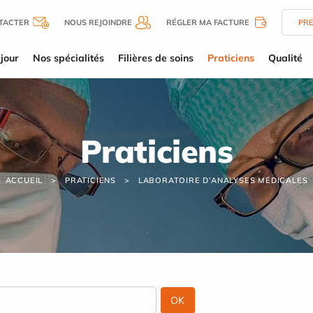
TACTER
NOUS REJOINDRE
RÉGLER MA FACTURE
PR
jour
Nos spécialités
Filières de soins
Praticiens
Qualité
Praticiens
ACCUEIL
PRATICIENS
LABORATOIRE D’ANALYSES MÉDICALES