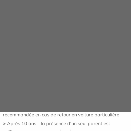
Je prévois pour mon enfant :
Le carnet de santé.
Les pièces d’identité des parents et de l’enfant
Le livret de famille
Si vous n’avez pas tous les documents en votre
possession, et/ou si les consignes ne sont pas
respectées, le bloc sera susceptible d’être annulé.
Spécificités pour les mineurs :
>
Pour les mineurs de moins de 10 ans : la présence d’un
parent (père ou mère) et d’une personne adulte est
recommandée en cas de retour en voiture particulière
>
Après 10 ans : la présence d’un seul parent est