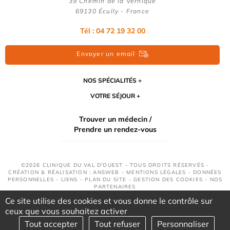
39 Chemin de la Vernique
69130 Écully - France
Tél :
04 72 19 32 00
Envoyer un email
NOS SPÉCIALITÉS
VOTRE SÉJOUR
Trouver un médecin /
Prendre un rendez-vous
©2026 CLINIQUE DU VAL D'OUEST - TOUS DROITS RÉSERVÉS -
CRÉATION & RÉALISATION : ANSWEB -
MENTIONS LÉGALES
-
DONNÉES
PERSONNELLES
-
LIENS
-
PLAN DU SITE
-
GESTION DES COOKIES
-
NOS
PARTENAIRES
Ce site utilise des cookies et vous donne le contrôle sur
ceux que vous souhaitez activer
Tout accepter
Tout refuser
Personnaliser