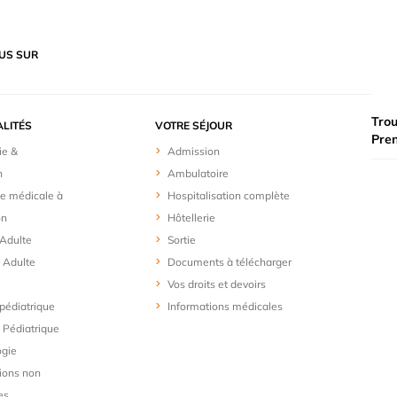
US SUR
Trou
ALITÉS
VOTRE SÉJOUR
Pre
ie &
Admission
n
Ambulatoire
e médicale à
Hospitalisation complète
on
Hôtellerie
 Adulte
Sortie
 Adulte
Documents à télécharger
Vos droits et devoirs
 pédiatrique
Informations médicales
Pédiatrique
ogie
ions non
es