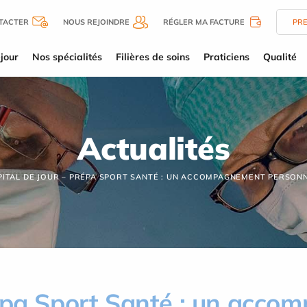
TACTER
NOUS REJOINDRE
RÉGLER MA FACTURE
PR
jour
Nos spécialités
Filières de soins
Praticiens
Qualité
Actualités
ITAL DE JOUR – PRÉPA SPORT SANTÉ : UN ACCOMPAGNEMENT PERSONN
répa Sport Santé : un acc