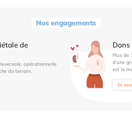
Nos engagements
iétale de
Dons 
Plus de
d'une gr
sversale, opérationnelle
est le m
che du terrain.
En savo