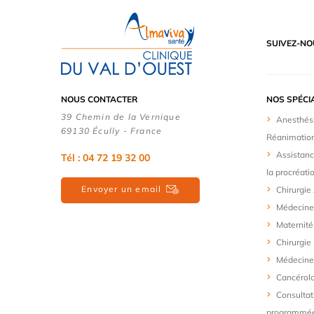
SUIVEZ-NO
NOUS CONTACTER
NOS SPÉCI
39 Chemin de la Vernique
Anesthés
69130 Écully - France
Réanimatio
Assistanc
Tél :
04 72 19 32 00
la procréati
Envoyer un email
Chirurgie
Médecine
Maternité
Chirurgie
Médecine 
Cancérol
Consultat
programmé