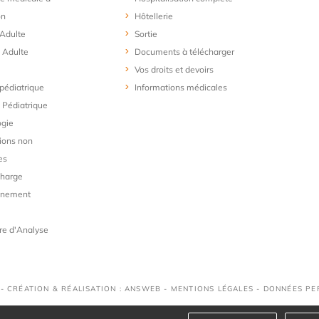
on
Hôtellerie
 Adulte
Sortie
 Adulte
Documents à télécharger
Vos droits et devoirs
 pédiatrique
Informations médicales
Pédiatrique
ogie
ions non
es
charge
gnement
re d'Analyse
 - CRÉATION & RÉALISATION : ANSWEB -
MENTIONS LÉGALES
-
DONNÉES PE