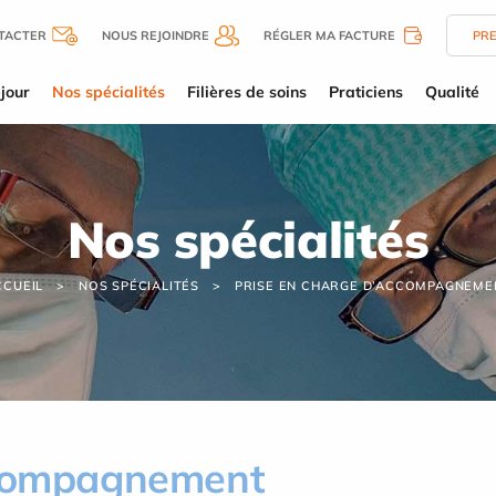
TACTER
NOUS REJOINDRE
RÉGLER MA FACTURE
PR
jour
Nos spécialités
Filières de soins
Praticiens
Qualité
Nos spécialités
CCUEIL
NOS SPÉCIALITÉS
PRISE EN CHARGE D’ACCOMPAGNEME
ccompagnement