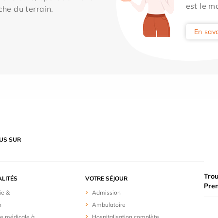
est le m
che du terrain.
En savo
US SUR
Trou
ALITÉS
VOTRE SÉJOUR
Pre
ie &
Admission
n
Ambulatoire
e médicale à
Hospitalisation complète