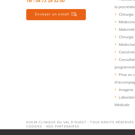
Tél :
04 72 19 32 00
la procréati
Envoyer un email
Chirurgie
Médecine
Maternité
Chirurgie
Médecine 
Cancérol
Consultat
programmé
Prise en 
d’accompa
Imagerie
Laboratoi
Médicale
©2026 CLINIQUE DU VAL D'OUEST - TOUS DROITS RÉSERVÉS
COOKIES
-
NOS PARTENAIRES