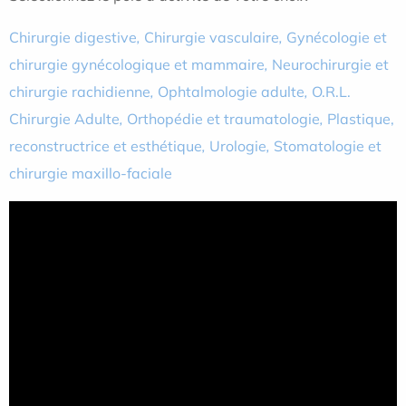
Chirurgie digestive
,
Chirurgie vasculaire
,
Gynécologie et
chirurgie gynécologique et mammaire
,
Neurochirurgie et
chirurgie rachidienne
,
Ophtalmologie adulte
,
O.R.L.
Chirurgie Adulte
,
Orthopédie et traumatologie
,
Plastique,
reconstructrice et esthétique
,
Urologie
,
Stomatologie et
chirurgie maxillo-faciale